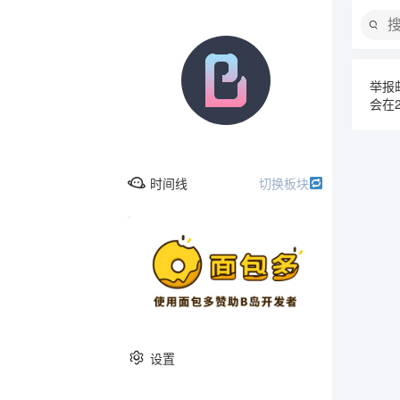
举报邮箱
会在
时间线
切换板块
广告
时间线
综合版
欢乐恶臭
设置
问与答
音乐
动漫