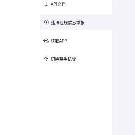
API文档
游戏
跑团
文学
违法违规信息举报
获取APP
日记
美食
社畜
切换至手机版
主子
买买买
老三样
圈内
键政
反馈