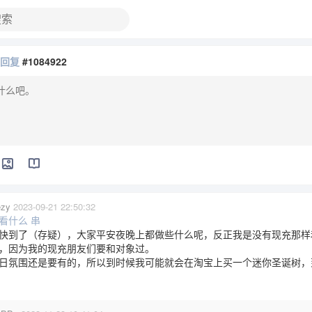
在回复
#1084922
zy
2023-09-21 22:50:32
看什么 串
快到了（存疑），大家平安夜晚上都做些什么呢，反正我是没有现充那样
，因为我的现充朋友们要和对象过。
日氛围还是要有的，所以到时候我可能就会在淘宝上买一个迷你圣诞树，