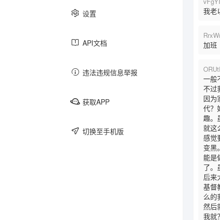
vFgY
我老
设置
游戏
跑团
文学
RrxW
API文档
加班
ORUt
违法违规信息举报
日记
美食
社畜
一般
不过
因为
获取APP
代？
趣。
主子
买买买
老三样
就这
切换至手机版
感觉
变黑
能是
圈内
键政
反馈
了。
后来
基督
么的
然后
我就