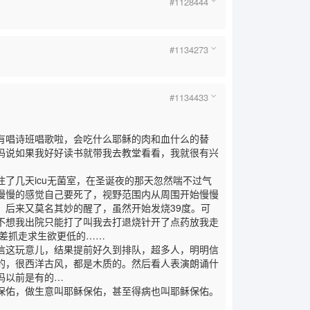
#1128444
#1134273
#1134433
有唱诗班唱歌啦，会吃什么耶稣的肉和血什么的替
妈说如果我好好读书就带我去教堂看看，我就很有兴
了几天icu无菌室，在圣诞夜的那天忽然喘不过气
慢慢的感觉自己要死了，视野范围内从周围开始慢慢
，后来又莫名其妙的醒了，虽然开始发烧39度。可
不想我出院只能打了叫我去打退烧针开了点药放我走
差抓走求生欲更低的……
信这玩意儿，结果提前好久到排队，超多人，明明信
的，很西洋古风，都是木质的。然后看人表演朗诵什
妈以前是有的…
保佑，做生意叫耶稣保佑，甚至得病也叫耶稣保佑。