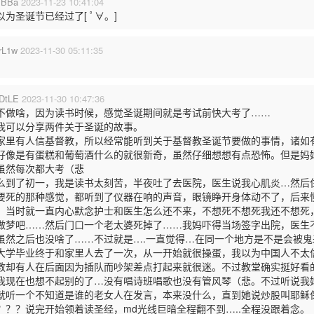
IBBa
2023-11-23 10:41:04
以为圣诞节已经过了[ ﾟ∀。]
rL1w
2023-11-30 05:11:35
DtLE
2023-11-30 10:47:36
不做啥，因为读书时候，感觉圣诞期间就是考试前快大考了……
我可以分享两件关于圣诞的故事。
家里有人信基督教，所以经常能听到关于基督教圣诞节要做的事情，诸如
好像是有蛋糕和葡萄酒什么的就很新奇，虽然仔细想想有点恐怖。但是妈
虽然每次都大考（悲
么到了初一，我是读书太刻苦，半夜吐了去医院，医生说我心肌炎…然后住
要死的那种感觉，都听到了仪器在响的声音，眼镜睁开身体动不了，后来
。当时就一直内心默念护士和医生怎么还不来，不想死不想死我还不想死
做梦吧……然后门口一个老太婆死掉了……我妈吓得当场签字出院，医生
虽然之后也没啥了……不过就是….一直觉得…在同一个地方是不是会被鬼
大学毕业终于和家里人去了一次，从一开始就很操蛋，我以为中国人不太
教却有人在后面因为插队而吵架差点打起来就很迷。不过教堂确实挺好看
我现在也想不起别的了…没有唱诗班唱歌也没有管风琴（悲。不过听说我
就听一个不知道是谁的老女人在发言，本来没什么，直到她说炒股叫耶稣
？？？说完开始领着读圣经，md光线巨暗全程翻不到…..全程没跟着念。