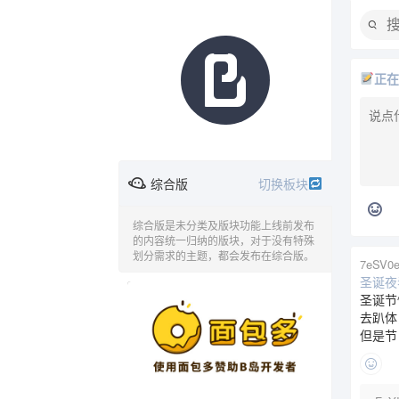
正
综合版
切换板块
综合版是未分类及版块功能上线前发布
的内容统一归纳的版块，对于没有特殊
划分需求的主题，都会发布在综合版。
7eSV0e
时间线
综合版
欢乐恶臭
圣诞夜
广告
圣诞节
去趴体
但是节
问与答
音乐
动漫