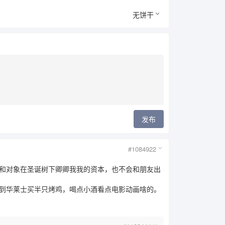
无饼干
发布
#1084922
和对象在圣诞树下卿卿我我的资本，也不会和朋友出
到华莱士买半只烤鸡，喝点小酒看点电影动画啥的。