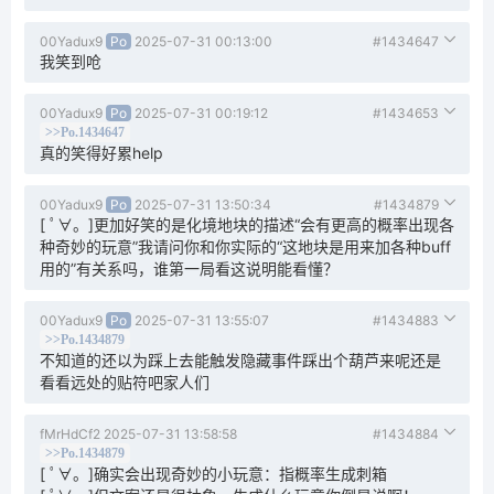
00Yadux9
Po
2025-07-31 00:13:00
#1434647
我笑到呛
00Yadux9
Po
2025-07-31 00:19:12
#1434653
>>Po.1434647
真的笑得好累help
00Yadux9
Po
2025-07-31 13:50:34
#1434879
[ ﾟ∀。]更加好笑的是化境地块的描述“会有更高的概率出现各
种奇妙的玩意”我请问你和你实际的“这地块是用来加各种buff
用的”有关系吗，谁第一局看这说明能看懂？
00Yadux9
Po
2025-07-31 13:55:07
#1434883
>>Po.1434879
不知道的还以为踩上去能触发隐藏事件踩出个葫芦来呢还是
看看远处的贴符吧家人们
fMrHdCf2
2025-07-31 13:58:58
#1434884
>>Po.1434879
[ ﾟ∀。]确实会出现奇妙的小玩意：指概率生成刺箱