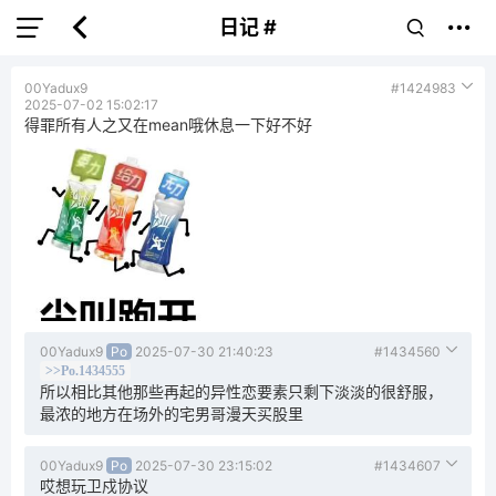
日记 #
00Yadux9
#1424983
2025-07-02 15:02:17
得罪所有人之又在mean哦休息一下好不好
00Yadux9
Po
2025-07-30 21:40:23
#1434560
>>Po.1434555
所以相比其他那些再起的异性恋要素只剩下淡淡的很舒服，
最浓的地方在场外的宅男哥漫天买股里
00Yadux9
Po
2025-07-30 23:15:02
#1434607
哎想玩卫戍协议