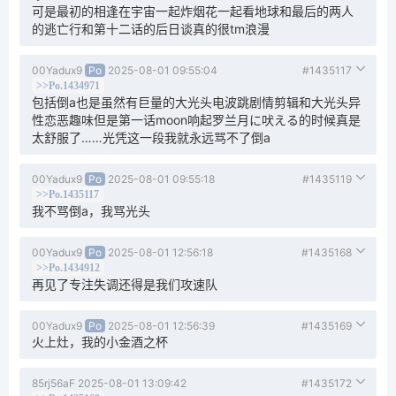
可是最初的相逢在宇宙一起炸烟花一起看地球和最后的两人
的逃亡行和第十二话的后日谈真的很tm浪漫
00Yadux9
Po
2025-08-01 09:55:04
#1435117
>>Po.1434971
包括倒a也是虽然有巨量的大光头电波跳剧情剪辑和大光头异
性恋恶趣味但是第一话moon响起罗兰月に吠える的时候真是
太舒服了……光凭这一段我就永远骂不了倒a
00Yadux9
Po
2025-08-01 09:55:18
#1435119
>>Po.1435117
我不骂倒a，我骂光头
00Yadux9
Po
2025-08-01 12:56:18
#1435168
>>Po.1434912
再见了专注失调还得是我们攻速队
00Yadux9
Po
2025-08-01 12:56:39
#1435169
火上灶，我的小金酒之杯
85rj56aF
2025-08-01 13:09:42
#1435172