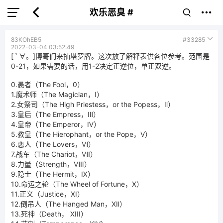
欢乐恶臭 #
83KOhEB5
#33285
2022-03-04 03:52:49
[ ﾟ∀。]博哥们来抽塔罗牌。这次放了解释表供各位参考。范围是
0-21，如果需要的话，用1-2决定正逆位，单正双逆。
0.愚者（The Fool，0）
1.魔术师（The Magician，I）
2.女祭司（The High Priestess，or the Popess，Ⅱ）
3.皇后（The Empress，Ⅲ）
4.皇帝（The Emperor，Ⅳ）
5.教皇（The Hierophant，or the Pope，V）
6.恋人（The Lovers，Ⅵ）
7.战车（The Chariot，Ⅶ）
8.力量（Strength，Ⅷ）
9.隐士（The Hermit，Ⅸ）
10.命运之轮（The Wheel of Fortune，X）
11.正义（Justice，Ⅺ）
12.倒吊人（The Hanged Man，Ⅻ）
13.死神（Death， XIII）