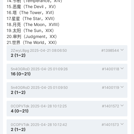
14.节制（Temperance，XIV）
15.恶魔（The Devil ，XV）
16.塔（The Tower，XVI）
17.星星（The Star，XVII）
18.月亮（The Moon，XVIII）
19.太阳（The Sun，XIX）
20.审判（Judgment，XX）
21.世界（The World，XXI）
2ZwyLBpg
2025-04-21 08:06:50
#1398544
2 (1~2)
5n4OGRoD
2025-04-25 01:09:26
#1400118
16 (0~21)
5n4OGRoD
2025-04-25 01:09:50
#1400119
2 (1~2)
0COPVTdk
2025-04-28 10:12:25
#1401572
4 (0~21)
0COPVTdk
2025-04-28 10:12:42
#1401573
2 (1~2)