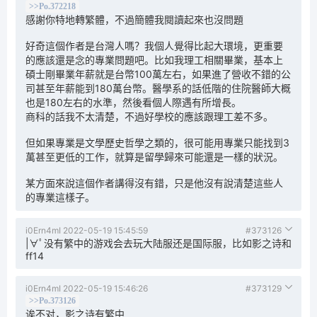
>>Po.372218
感謝你特地轉繁體，不過簡體我閱讀起來也沒問題
好奇這個作者是台灣人嗎？我個人覺得比起大環境，更重要
的應該還是念的專業問題吧。比如我理工相關畢業，基本上
碩士剛畢業年薪就是台幣100萬左右，如果進了營收不錯的公
司甚至年薪能到180萬台幣。醫學系的話低階的住院醫師大概
也是180左右的水準，然後看個人際遇有所增長。
商科的話我不太清楚，不過好學校的應該跟理工差不多。
但如果專業是文學歷史哲學之類的，很可能用專業只能找到3
萬甚至更低的工作，就算是留學歸來可能還是一樣的狀況。
某方面來說這個作者講得沒有錯，只是他沒有說清楚這些人
的專業這樣子。
i0Ern4mI
2022-05-19 15:45:59
#373126
|∀ﾟ没有繁中的游戏会去玩大陆服还是国际服，比如影之诗和
ff14
i0Ern4mI
2022-05-19 15:46:26
#373129
>>Po.373126
诶不对，影之诗有繁中