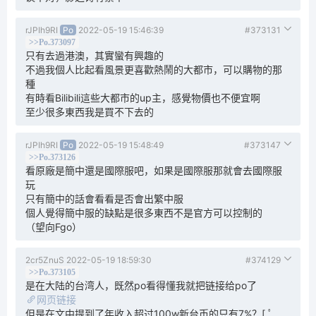
rJPIh9RI
Po
2022-05-19 15:46:39
#373131
>>Po.373097
只有去過港澳，其實蠻有興趣的
不過我個人比起看風景更喜歡熱鬧的大都市，可以購物的那
種
有時看Bilibili這些大都市的up主，感覺物價也不便宜啊
至少很多東西我是買不下去的
rJPIh9RI
Po
2022-05-19 15:48:49
#373147
>>Po.373126
看原廠是簡中還是國際服吧，如果是國際服那就會去國際服
玩
只有簡中的話會看看是否會出繁中服
個人覺得簡中服的缺點是很多東西不是官方可以控制的
（望向Fgo）
2cr5ZnuS
2022-05-19 18:59:30
#374129
>>Po.373105
是在大陆的台湾人，既然po看得懂我就把链接给po了
网页链接
但是在文中提到了年收入超过100w新台币的只有7%？[ ﾟ