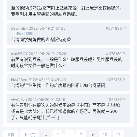
至於他說的7%並沒有附上數據來源，對此我是比較懷疑的。
我剛剛才用主管機關的網站查過呢。
qSwFnIsF
2022-05-19 21:07:25
#374836
>>Po.364208
台湾同学妈妈做的卤肉饭特别香
xiusBZOY
2022-05-20 01:25:28
#376160
前面有说到兵役，一般是什么年龄服兵役呢？男性服兵役的
时间段里女性一般在做什么？
hkiJ2Bvo
2022-05-20 01:29:40
#376168
台湾的毕业生找工作的难度跟内陆相比如何呀请问
viw0j6va
2022-05-20 01:38:19
#376189
有注意到你在提这边的时候用的是《中国》而不是《内地》
或者是《大陆》，我已经知道你的立场了。再说就－500
了，只能耗子尾汁[*ﾟーﾟ]
...
6
7
8
9
10
11
首页
上一页