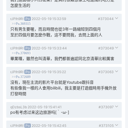
怎麼生活的
rJPIh9RI
Po
2022-05-19 15:32:59
#373044
>>Po.369315
只有男生要喔，而且時間也從3年一路縮短到四個月
至於四個月要怎麼作戰，這不要問我，去問上面的人
rJPIh9RI
Po
2022-05-19 15:33:44
#373049
>>Po.370693
畢業囉，雖然也叫清華，我們都普遍認同北京清華比較厲害
rJPIh9RI
Po
2022-05-19 15:35:22
#373063
>>Po.372689
沒有，現在主流的影片平台就是Youtube跟抖音
有些像我一樣的人會用bilibili，我主要是打遊戲時用手機外放
打發時間
qDzbsL3b
2022-05-19 15:41:41
#373097
po有考虑过来这边旅游吗[｀･ω･]
rJPIh9RI
Po
2022-05-19 15:42:45
#373105