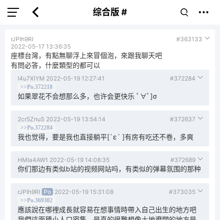
综合版 #
rJPIh9RI
#363133
2022-05-17 13:36:35
座標台灣，有點無聊浮上來冒個泡，來跟我聊天吧
有問必答，什麼類型的都可以
I4u7XIYM
2022-05-19 12:27:41
#372284
>>Po.372218
如果翠花不会想那么多，也许会更快乐 ﾟ∀ﾟ]σ
2cr5ZnuS
2022-05-19 13:54:14
#372637
>>Po.372284
我也觉得，要是我也直接躺平[`ε´ ]有房有吃还不卷，多爽
HMIa4AW1
2022-05-19 14:08:35
#372689
你们那边有类似b站的视频网站吗，有类似的弹幕氛围的那种
rJPIh9RI
Po
2022-05-19 15:31:08
#373035
>>Po.369302
應該說在哪裡成長就容易在想事情時帶入自己出生的地方吧
我們這面積小人口密集，是真的很難想像土地遼闊的地方是