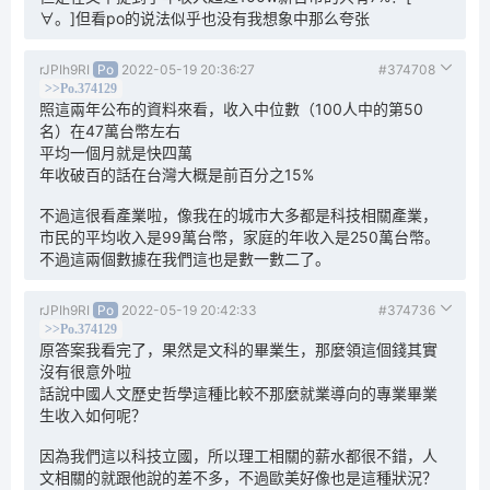
∀。]但看po的说法似乎也没有我想象中那么夸张
rJPIh9RI
Po
2022-05-19 20:36:27
#374708
>>Po.374129
照這兩年公布的資料來看，收入中位數（100人中的第50
名）在47萬台幣左右
平均一個月就是快四萬
年收破百的話在台灣大概是前百分之15%
不過這很看產業啦，像我在的城市大多都是科技相關產業，
市民的平均收入是99萬台幣，家庭的年收入是250萬台幣。
不過這兩個數據在我們這也是數一數二了。
rJPIh9RI
Po
2022-05-19 20:42:33
#374736
>>Po.374129
原答案我看完了，果然是文科的畢業生，那麼領這個錢其實
沒有很意外啦
話說中國人文歷史哲學這種比較不那麼就業導向的專業畢業
生收入如何呢？
因為我們這以科技立國，所以理工相關的薪水都很不錯，人
文相關的就跟他說的差不多，不過歐美好像也是這種狀況？