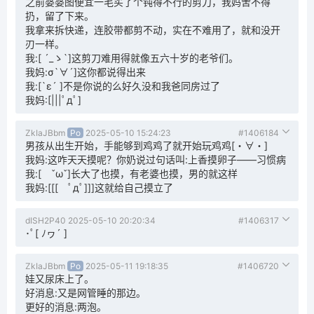
之前婆婆图便宜一毛买了个钝得不行的剪刀，我妈舍不得
扔，留了下来。
我拿来拆快递，连胶带都剪不动，实在不难用了，就和没开
刃一样。
我:[ ´_ゝ`]这剪刀难用得就像五六十岁的老爷们。
我妈:σ`∀´]这你都说得出来
我:[`ε´ ]不是你说的么好久没和我爸同房过了
我妈:[|||ﾟдﾟ]
ZkIaJBbm
Po
2025-05-10 15:24:23
#1406184
男孩从出生开始，手能够到鸡鸡了就开始玩鸡鸡[・∀・]
我妈:这咋天天摸呢？你奶说过句话叫:上香摸卵子——习惯病
我:[ ˇωˇ]长大了也摸，有老婆也摸，男的就这样
我妈:[[[ ﾟдﾟ]]]这就给自己摸立了
dISH2P40
2025-05-10 20:20:34
#1406317
･ﾟ[ ﾉヮ´ ]
ZkIaJBbm
Po
2025-05-11 19:18:35
#1406720
娃又尿床上了。
好消息:又是网管睡的那边。
更好的消息:两泡。