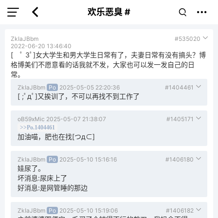
欢乐恶臭 #
ZkIaJBbm
#535020
2022-06-20 13:46:40
[ ﾟ 3ﾟ]女大学生和男大学生日常有了，夫妻日常有没有搞头？博
格博美们不愿意看的话我就不发，大家也可以发一发自己的日
常。
ZkIaJBbm
Po
2025-05-05 22:20:36
#1404461
[ ;ﾟдﾟ]又挨训了，不可以再找不到工作了
oB59xMic
2025-05-07 21:38:07
#1405171
>>Po.1404461
加油喵，肥也在找[つд⊂]
ZkIaJBbm
Po
2025-05-10 15:16:16
#1406180
娃尿了。
坏消息:尿床上了
好消息:是网管睡的那边
ZkIaJBbm
Po
2025-05-10 15:19:06
#1406182