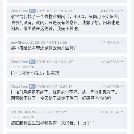
ZkIaJBbm
Po
2025-05-12 13:24:21
#1407023
家里给我找了一个去物业的闲活，4500，头俩月不交保险，
啥事儿没有，就闲，只是没有休息日。我想了想，闲着也是
闲着，家里就差这俩钱，我先干着吧。
eew8Fmcc
2025-05-14 01:33:55
#1407670
那小孩给长辈带还是送去幼儿园呀？
ZkIaJBbm
Po
2025-05-14 06:01:27
#1407683
>>Po.1407670
[`ε´ ]网管不给上，接着找
ZkIaJBbm
Po
2025-05-17 10:50:17
#1409079
[ ;´д`]月经是不疼了，就是来个不停，从一号流到现在了。
网管憋不住了，今天终于被走了后门，好痛啊呜呜呜呜
6cHWDBrG
2025-05-21 00:21:22
#1410364
>>Po.1409079
被肛肠科医生短视频教育一天的我：[ д ] ﾟ ﾟ