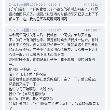
ZkIaJBbm
Po
2025-06-04 02:09:13
#1415582
[ ;ﾟдﾟ]我有一个群的管理说了不该说的被叫去喝茶了，吓得
我把色图群关了。据说指认现场的时候把聊天记录上上下下
都查了一遍，我的色图群啊啊啊啊啊啊
ZkIaJBbm
Po
2025-06-04 02:23:07
#1415583
从和网管确认关系以后，我就有一个习惯，会每天亲他一
下。脑门上有油我也亲。但是有时候会把我推一边去，有时
候又不拒绝我，但大多数只给亲一下。我就靠这个来判断他
的心情好不好。完全不给碰说明心情很差，只给亲一下说明
心情一般，可以亲两下说明心情不错。
刚刚他睡不着，他想贴着儿子睡，我不愿意，我想贴着他
睡。
他:把儿子抱来[ `д´]
我:[`ε´ ]儿子睡了你抱我！
我看着他在黑夜里都在发亮的脑门，亲了一下，他没反应，
然后我又亲了一下。
他:[ `д´]干嘛啊你！大晚上的！
我:[*´∀`]当然是喜欢你
他:[`ε´ ]不要，我才不喜欢你
我握住他的手:σ`∀´]那你完了被我缠上了，我喜欢你就完事
了