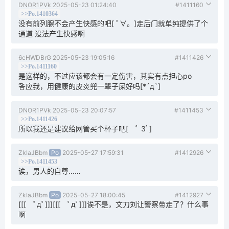
DNOR1PVk
2025-05-23 01:24:40
#1411160
>>Po.1410364
没有前列腺不会产生快感的吧[ ﾟ∀。]走后门就单纯提供了个
通道 没法产生快感啊
6cHWDBrG
2025-05-23 19:05:16
#1411426
>>Po.1411160
是这样的，不过应该都会有一定伤害，其实有点担心po
答应我，用健康的皮炎兜一辈子屎好吗[*´д`]
DNOR1PVk
2025-05-23 20:07:57
#1411453
>>Po.1411426
所以我还是建议给网管买个杯子吧[ ﾟ 3ﾟ]
ZkIaJBbm
Po
2025-05-27 17:59:31
#1412926
>>Po.1411453
诶，男人的自尊……
ZkIaJBbm
Po
2025-05-27 18:00:45
#1412927
[[[ ﾟдﾟ]]][[[ ﾟдﾟ]]]诶不是，文刀刘让警察带走了？什么事
啊