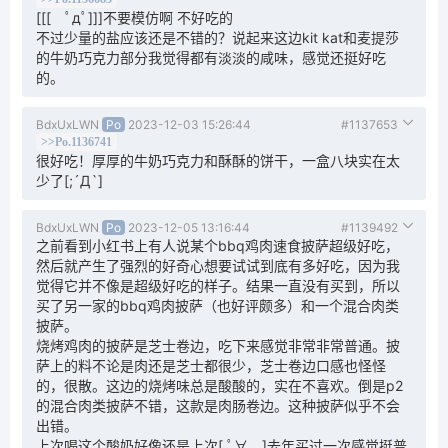
[[[ ﾟдﾟ]]]不要模仿啊 不好吃的
不过少量的盐应该还是不错的？说起来这边kit kat和麦提莎
的牛奶巧克力部分我觉得都有淡淡的咸味，感觉还挺好吃
的。
BdxUxLWN
Po
2023-12-03 15:26:44
#1137653
>>Po.1136741
很好吃！厚厚的牛奶巧克力和酥酥的饼干，一盒八块实在太
少了[;´Д`]
BdxUxLWN
Po
2023-12-05 13:16:44
#1139492
之前看到小红书上有人说某个bbq鸡肉速食披萨超级好吃，
然后就产生了强烈的好奇心想要试试到底有多好吃，因为我
觉得它并不像是超级好吃的样子。结果一直没有买到，所以
买了另一家的bbq鸡肉披萨（也好评颇多）和一个混合肉类
披萨。
烧烤鸡肉的披萨是芝士卷边，吃下来感觉非常非常普通。披
萨上的料不论是肉还是芝士都很少，芝士卷边口感也怪怪
的，很散。这边的烧烤味总是酸酸的，实在不喜欢。倒是p2
的混合肉类披萨不错，这款是肉肠卷边。这种披萨似乎不会
出错。
上次喝这个酸奶好像还是上次[ ﾟ∀。]去年买过一次感觉挺普