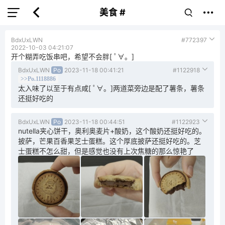
美食 #
BdxUxLWN
#772397
2022-10-03 04:21:07
开个糊弄吃饭串吧，希望不会胖[ ﾟ∀。]
BdxUxLWN
Po
2023-11-18 00:41:21
#1122918
>>Po.1118886
太入味了以至于有点咸[ ﾟ∀。]两道菜旁边是配了薯条，薯条
还挺好吃的
BdxUxLWN
Po
2023-11-18 00:44:51
#1122923
nutella夹心饼干，奥利奥麦片+酸奶，这个酸奶还挺好吃的。
披萨，芒果百香果芝士蛋糕。这个厚底披萨还挺好吃的。芝
士蛋糕不怎么甜，但是感觉也没有上次焦糖的那么惊艳了