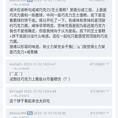
BdxUxLWN
Po
2023-12-02 11:24:32
#1136432
>>Po.1136430
或许应该断句成咸巧克力/芝士蛋糕？里面分成三层，上面是
巧克力酱和一些脆球，中间一层巧克力芝士蛋糕，底下是混
着脆球的饼干底。我分开吃了一下，有咸味和苦味的是顶层
的巧克力酱，咸味非常明显，苦味究竟是因为盐还是巧克力
我也不是很确定，但是我倾向于认为是盐。底下的芝士蛋糕
+饼干底部分没什么味道。混在一起吃只能感受到顶层的巧克
力酱。
很难以形容的味道，和士力架完全不像[ ;´д`]我觉得士力架
是巧克力+咸焦糖
ksytogTv
2023-12-02 18:05:47
#1136683
>>Po.1136432
[´ﾟДﾟ`]
试图往巧克力上撒盐以尽量模仿（？）
ItXTJppR
2023-12-02 19:04:48
#1136741
>>Po.1134251
这个饼干看起来也太好吃
BdxUxLWN
Po
2023-12-03 15:25:46
#1137651
>>Po.1136683