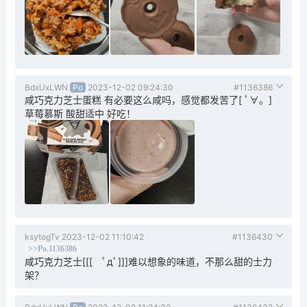
BdxUxLWN
Po
2023-12-02 09:24:30
#1136386
咸巧克力芝士蛋糕 有必要这么咸吗，感觉都发苦了[ ﾟ∀。]
草莓慕斯 酸甜适中 好吃！
ksytogTv
2023-12-02 11:10:42
#1136430
>>Po.1136386
咸巧克力芝士[[[ ﾟдﾟ]]]难以想象的味道，不那么甜的士力
架？