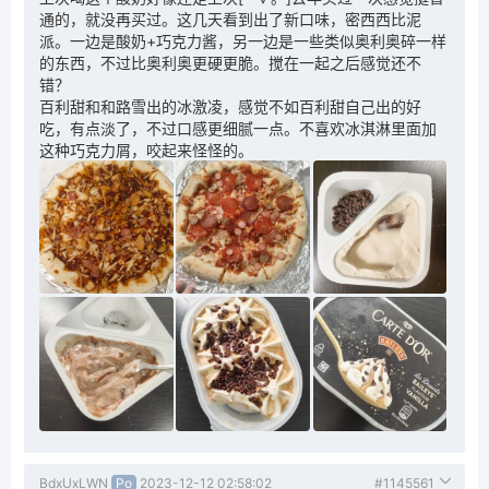
通的，就没再买过。这几天看到出了新口味，密西西比泥
派。一边是酸奶+巧克力酱，另一边是一些类似奥利奥碎一样
的东西，不过比奥利奥更硬更脆。搅在一起之后感觉还不
错？
百利甜和和路雪出的冰激凌，感觉不如百利甜自己出的好
吃，有点淡了，不过口感更细腻一点。不喜欢冰淇淋里面加
这种巧克力屑，咬起来怪怪的。
BdxUxLWN
Po
2023-12-12 02:58:02
#1145561