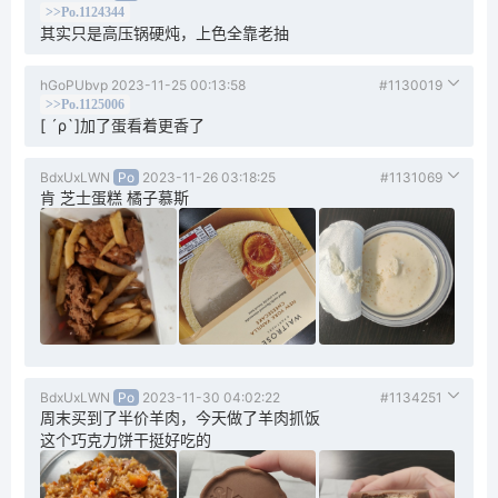
>>Po.1124344
其实只是高压锅硬炖，上色全靠老抽
hGoPUbvp
2023-11-25 00:13:58
#1130019
>>Po.1125006
[ ´ρ`]加了蛋看着更香了
BdxUxLWN
Po
2023-11-26 03:18:25
#1131069
肯 芝士蛋糕 橘子慕斯
BdxUxLWN
Po
2023-11-30 04:02:22
#1134251
周末买到了半价羊肉，今天做了羊肉抓饭
这个巧克力饼干挺好吃的