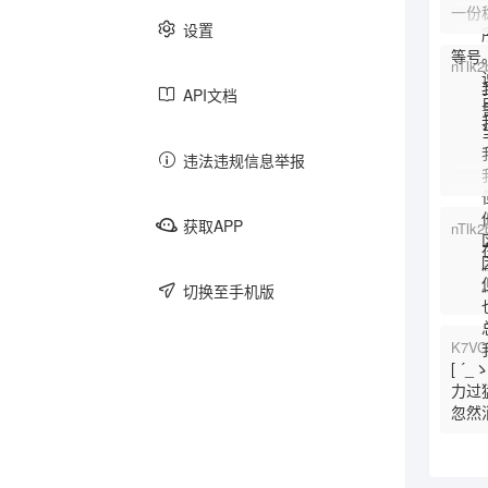
一份
设置
所以
等号
游戏
跑团
文学
nTlk
说白
我想
API文档
可
鲁迅
我的
当时
我想
违法违规信息举报
日记
美食
社畜
我本
但
他只
获取APP
nTlk
区别
在写
因为
主子
买买买
老三样
“包
但是
切换至手机版
“如
也许
总之
K7VC
我现
[ 
圈内
键政
反馈
力过
忽然