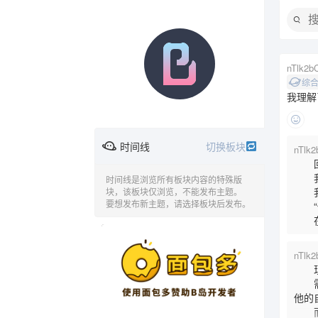
nTlk2b
综
我理解
时间线
切换板块
nTlk
回来
我把
时间线是浏览所有板块内容的特殊版
我父
块，该板块仅浏览，不能发布主题。
要想发布新主题，请选择板块后发布。
“他
时间线
综合版
欢乐恶臭
在那
广告
nTlk
现在
需要
问与答
音乐
动漫
他的
而这