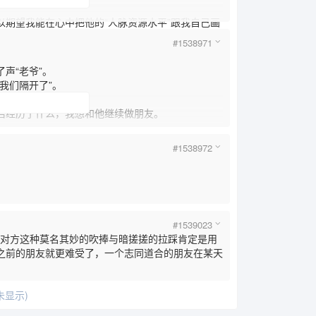
望我能在心中把他的“人脉资源水平”跟我自己画
#1538971
声“老爷”。
我们隔开了”。
经历了什么，我想和他继续做朋友。
#1538972
#1539023
。
，但对方这种莫名其妙的吹捧与暗搓搓的拉踩肯定是用
之前的朋友就更难受了，一个志同道合的朋友在某天
显示)