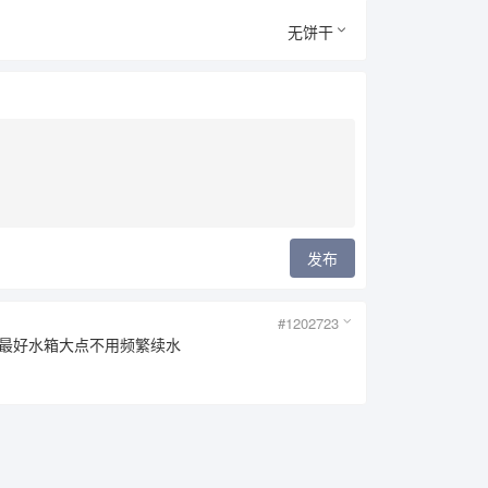
无饼干
发布
#1202723
最好水箱大点不用频繁续水