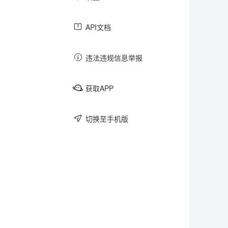
游戏
跑团
文学
API文档
违法违规信息举报
日记
美食
社畜
获取APP
切换至手机版
主子
买买买
老三样
圈内
键政
反馈