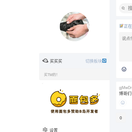
正
买买买
切换板块
买TM的！
广告
gjMwD
时间线
综合版
欢乐恶臭
博哥们
0
问与答
音乐
动漫
设置