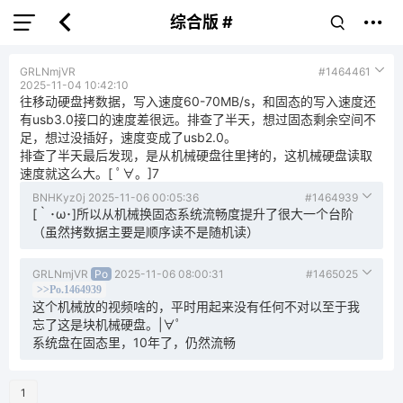
综合版 #
GRLNmjVR
#1464461
2025-11-04 10:42:10
往移动硬盘拷数据，写入速度60-70MB/s，和固态的写入速度还
有usb3.0接口的速度差很远。排查了半天，想过固态剩余空间不
足，想过没插好，速度变成了usb2.0。
排查了半天最后发现，是从机械硬盘往里拷的，这机械硬盘读取
速度就这么大。[ ﾟ∀。]7
BNHKyz0j
2025-11-06 00:05:36
#1464939
[｀･ω･]所以从机械换固态系统流畅度提升了很大一个台阶
（虽然拷数据主要是顺序读不是随机读）
GRLNmjVR
Po
2025-11-06 08:00:31
#1465025
>>Po.1464939
这个机械放的视频啥的，平时用起来没有任何不对以至于我
忘了这是块机械硬盘。|∀ﾟ
系统盘在固态里，10年了，仍然流畅
1