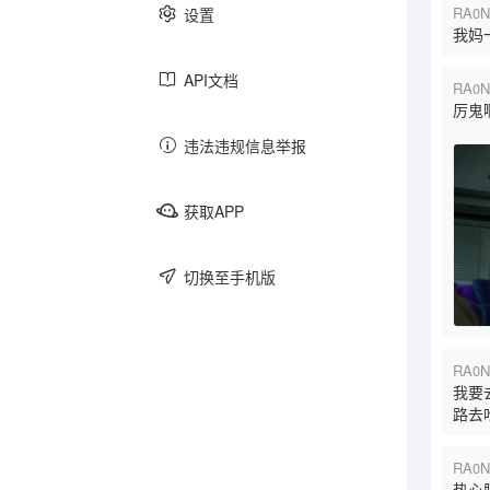
RA0N
设置
我妈
游戏
跑团
文学
API文档
RA0N
厉鬼
违法违规信息举报
日记
美食
社畜
获取APP
主子
买买买
老三样
切换至手机版
RA0N
圈内
键政
反馈
我要
路去
RA0N
热心