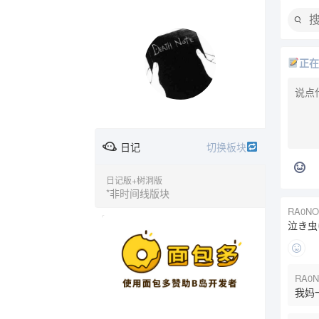
正
日记
切换板块
日记版+树洞版
*非时间线版块
RA0NO
时间线
综合版
欢乐恶臭
广告
泣き虫
RA0N
问与答
音乐
动漫
我妈