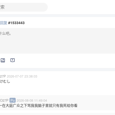
在回复
#1533443
27P
2026-07-07 23:38:03
けむし
O27P
Po
2026-08-08 11:49:04
一在大庭广众之下骂我我脑子里就只有我死给你看