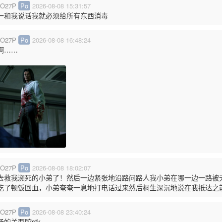
O27P
Po
2026-08-08 15:31:57
一和我说话我就必须给所有东西消毒
O27P
Po
2026-08-08 16:48:24
啊……
O27P
Po
2026-08-08 18:02:07
去救我濒死的小弟了！然后一边紧张地沿路问路人我小弟在哪一边一路被无
吃了顿饭回血，小弟奄奄一息地打电话过来然后桐生深沉地说在我抵达之
O27P
Po
2026-08-08 23:40:24
肠的关西腔stk