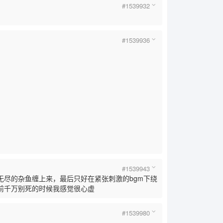
#1539932
#1539936
#1539943
尽的杂鱼缠上来，最后只好在紧张刺激的bgm下绕
前千万别死的时候我感觉很心虚
#1539980