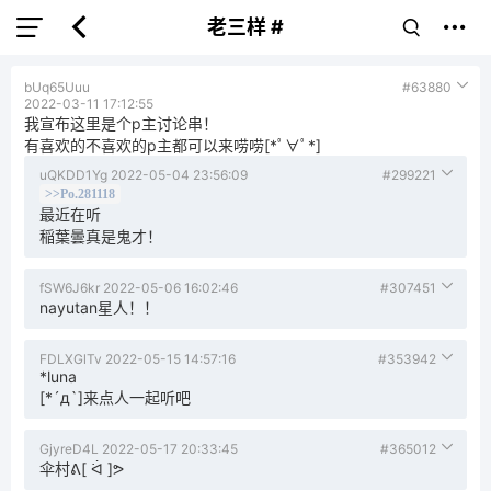
老三样 #
bUq65Uuu
#63880
2022-03-11 17:12:55
我宣布这里是个p主讨论串！
有喜欢的不喜欢的p主都可以来唠唠[*ﾟ∀ﾟ*]
uQKDD1Yg
2022-05-04 23:56:09
#299221
>>Po.281118
最近在听
稲葉曇真是鬼才！
fSW6J6kr
2022-05-06 16:02:46
#307451
nayutan星人！！
FDLXGlTv
2022-05-15 14:57:16
#353942
*luna
[*´д`]来点人一起听吧
GjyreD4L
2022-05-17 20:33:45
#365012
伞村ᕕ[ ᐛ ]ᕗ