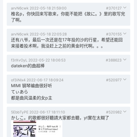
arvN6cwk
2022-05-18 21:59:00
#370127
椎名p，你快回来写歌来，你能不能把《故に。》里的歌写完
了啊。
arvN6cwk
2022-05-18 22:05:28
#370155
还有八爷，最后一次还是在17年投的沙的行星，希望还能回
来接着投术啊，我没赶上之前的黄金时代啊。。。
f3rXvOyL
2022-05-22 18:06:53
#388623
dateken的曲超棒
of3iNIx4
2022-06-17 18:09:24
#520977
MIMI 钢琴编曲很好听
てぃあら
都是曲风温柔的女p主
5EbbTyPE
2022-06-17 18:11:10
#520982
かしこ。的歌都很好聽請大家都去聽，yt實在太糊了