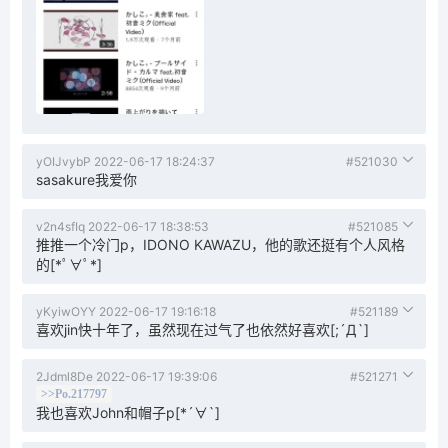
yOIJvybP
2022-06-17 18:24:37
#521030
sasakure我爱你
v2n4sfIq
2022-06-17 18:38:53
#521085
推推一个冷门p，IDONO KAWAZU，他的歌还挺有个人风格
的[*ﾟ∀ﾟ*]
yKyiwOYY
2022-06-17 19:16:18
#521189
喜欢jin快十年了，虽然现在过气了也依然好喜欢[;´Д`]
2Jdml8De
2022-06-17 19:39:06
#521271
>>Po.217797
我也喜欢John和帽子p[*´∀`]