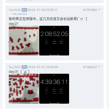
1ryJ7oTc
Po
2024-01-06 23:55:11
#1167684
>>Po.1167225
新的草正在拼接中，这几天应该又会长出新草[`ヮ´ ]
day2！
1ryJ7oTc
Po
2024-01-07 23:59:59
#1168452
day3！[ `д´]