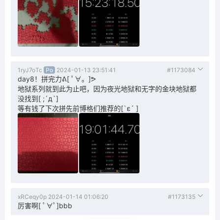
1ryJ7oTc
Po
2024-01-13 23:51:41
#1173084
day8！拼完力ᕕ[ ﾟ∀。]ᕗ
地狱系列就到此为止吧，因为夜光地狱和无字的金块地狱都
没找到[ ;´д`]
等有钱了下次拼先前博格们推荐的[`ε´ ]
xRCeqy0p
2024-01-14 01:06:20
#1173135
厉害啊[ ﾟ∀ﾟ]bbb