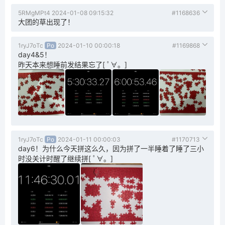
5RMgMPt4
2024-01-08 09:15:32
#1168636
大团的草出现了！
1ryJ7oTc
Po
2024-01-10 00:00:18
#1169868
day4&5！
昨天本来想睡前发结果忘了[ ﾟ∀。]
1ryJ7oTc
Po
2024-01-11 00:00:03
#1170713
day6！为什么今天拼这么久，因为拼了一半睡着了睡了三小
时没关计时醒了继续拼[ ﾟ∀。]