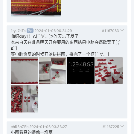
1ryJ7oTc
Po
2024-01-06 00:24:29
#1167083
嗨呀day1！ᕕ[ ﾟ∀。]ᕗ昨天忘了发了
本来白天在准备明天开会要用的东西结果电脑突然歇菜了[ ;ﾟ
дﾟ]
等电脑恢复的时候开始拼拼图，拼完了一个框[ ﾟ∀。]
ehR3nZFb
2024-01-06 03:33:27
#1167225
小图看真的很像一堆草