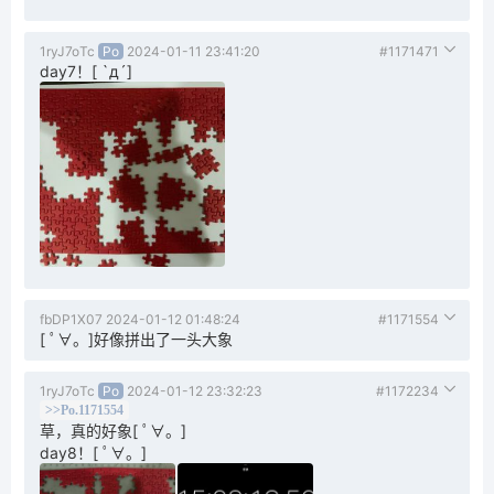
1ryJ7oTc
Po
2024-01-11 23:41:20
#1171471
day7！[ `д´]
fbDP1X07
2024-01-12 01:48:24
#1171554
[ ﾟ∀。]好像拼出了一头大象
1ryJ7oTc
Po
2024-01-12 23:32:23
#1172234
>>Po.1171554
草，真的好象[ ﾟ∀。]
day8！[ ﾟ∀。]