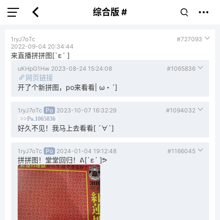
综合版 #
1ryJ7oTc
#727093
2022-09-04 20:34:44
来直播拼拼图[`ε´ ]
uKHpG1Hw
2023-08-24 15:24:08
#1065836
网页链接
开了个新拼图，po来看看| ω・´]
1ryJ7oTc
Po
2023-10-07 16:32:29
#1094032
>>Po.1065836
好久不见！我马上去看看[ ´∀`]
1ryJ7oTc
Po
2024-01-04 19:12:48
#1166045
拼拼图！堂堂回归！ᕕ[`ε´ ]ᕗ