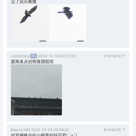
见了凤头蜂鹰
J0mQCikq
Po
2024-10-04 00:27:03
#1316019
那再来点对称珠颈斑鸠
BdxUxLWN
2024-10-05 00:06:20
#1316476
纹背捕蛛鸟的小脚真的好可爱[ ´ρ`]