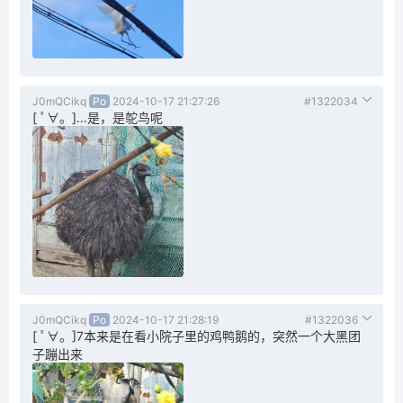
J0mQCikq
Po
2024-10-17 21:27:26
#1322034
[ ﾟ∀。]…是，是鸵鸟呢
J0mQCikq
Po
2024-10-17 21:28:19
#1322036
[ ﾟ∀。]7本来是在看小院子里的鸡鸭鹅的，突然一个大黑团
子蹦出来