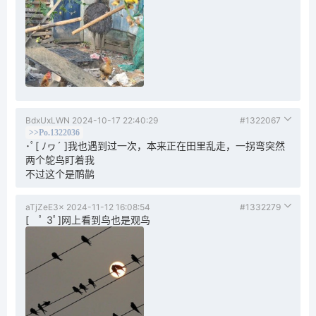
BdxUxLWN
2024-10-17 22:40:29
#1322067
>>Po.1322036
･ﾟ[ ﾉヮ´ ]我也遇到过一次，本来正在田里乱走，一拐弯突然
两个鸵鸟盯着我
不过这个是鸸鹋
aTjZeE3x
2024-11-12 16:08:54
#1332279
[ ﾟ 3ﾟ]网上看到鸟也是观鸟