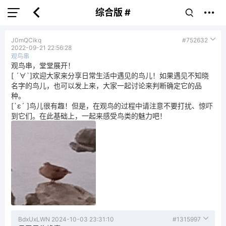
综合版 #
J0mQCikq
#752632
2022-09-21 22:56:28
观鸟串
观鸟串，堂堂展开！
[ ´∀`]欢迎大家来分享日常生活中遇见的鸟儿！如果遇见不知晓
名字的鸟儿，也可以发上来，大家一起讨论来判断确定它的品
种。
[`ε´ ]鸟儿很有趣！但是，在观鸟的过程中请注意不要打扰、惊吓
到它们。在此基础上，一起来感受鸟类的魅力吧！
BdxUxLWN
2024-10-03 23:31:10
#1315997