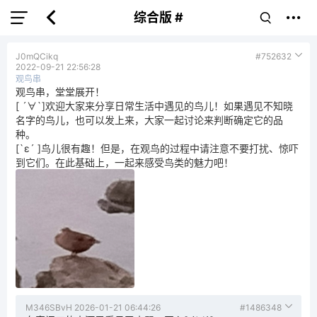
综合版 #
J0mQCikq
#752632
2022-09-21 22:56:28
观鸟串
观鸟串，堂堂展开！
[ ´∀`]欢迎大家来分享日常生活中遇见的鸟儿！如果遇见不知晓
名字的鸟儿，也可以发上来，大家一起讨论来判断确定它的品
种。
[`ε´ ]鸟儿很有趣！但是，在观鸟的过程中请注意不要打扰、惊吓
到它们。在此基础上，一起来感受鸟类的魅力吧！
M346SBvH
2026-01-21 06:44:26
#1486348