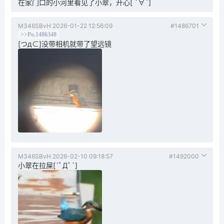
在家门口的小河里看见了小翠，开心[ ´∀`]
M346SBvH
2026-01-22 12:56:09
#1486701
>>Po.1486348
[つд⊂]没带相机就带了望远镜
M346SBvH
2026-02-10 09:18:57
#1492000
小翠在拉屎[´ﾟДﾟ`]