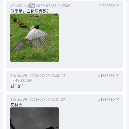
J0mQCikq
Po
2026-06-22 11:17:05
#1529569
似乎是，白化灰喜鹊？
BdxUxLWN
2026-07-29 03:00:45
#1537688
>>Po.1529569
Σ[ ﾟдﾟ]
BdxUxLWN
2026-07-29 03:01:07
#1537689
灰林鸮