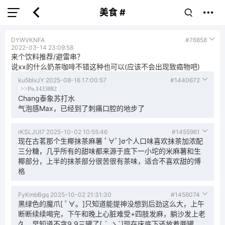
美食 #
DYWVKNFA
#76858
2022-03-14 23:09:58
来个饮料推荐/避雷串？
说xx的什么奶茶咖啡不错这种也可以(应该不会出现致癌物吧)
ku5blvJY
2025-08-16 17:00:57
#1440672
>>Po.1433082
Chang泰象苏打水
气泡感Max，已经到了刺痛口腔的地步了
rKSLJUl7
2025-10-02 10:55:46
#1455961
现在古茗那个生椰抹茶麻薯 ﾟ∀ﾟ]σ个人口味喜欢抹茶加浓配
三分糖，几乎所有的甜味都来源于底下一小坨的米麻薯和生
椰部分，上半的抹茶部分很苦很有茶味，适合不喜欢甜的博
格
FyKmbBgq
2025-10-02 21:31:30
#1456074
黑绿色的魔爪[ ﾟ∀。]只知道能提神没想到后劲这么大，上午
断断续续喝完，下午和晚上心脏难受+四肢发麻，躺沙发上老
久。早知道不贪9.9三罐了[ ´_ゝ`]现在床底下还放着两罐