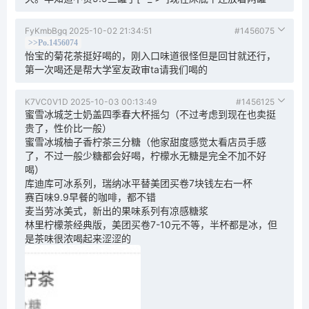
FyKmbBgq
2025-10-02 21:34:51
#1456075
>>Po.1456074
怡宝的菊花茶挺好喝的，刚入口味道很怪但是回甘就还行，
第一次喝还是帮大学室友政审ta请我们喝的
K7VC0V1D
2025-10-03 00:13:49
#1456125
蜜雪冰城芝士奶盖四季春大杯摇匀（不过考虑到现在也卖挺
贵了，性价比一般）
蜜雪冰城柚子香柠茶三分糖（他家甜度感觉太看店员手感
了，不过一般少糖都会好喝，柠檬水无糖是完全不加不好
喝）
库迪库可冰系列，瑞纳冰平替美团买卷7块钱左右一杯
赛百味9.9早餐的咖啡，都不错
麦当劳冰美式，新出的果味系列有凉感糖浆
林里柠檬茶经典版，美团买卷7-10元不等，半杯都是冰，但
是茶味很浓喝起来涩涩的