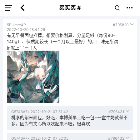
买买买 #
5BUmrc4P
#795820
2022-10-20 18:44:29
有无早餐面包推荐，想要价格划算、分量足够（每份90-
140g）、保质期较长（一个月以上最好）的，口味无所谓
jp献上[ `ー´]人
G5746A7k
2022-10-21 07:51:42
#796431
桃李的紫米面包，好吃，本博美早上吃一包+一盒牛奶就差不
多，因为有夹心所以吃起来不噎，很喜欢
G5746A7k
2022-10-21 07:52:05
#796432