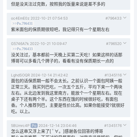
但是没关注过克数，按照我的饭量来说是差不多的
oc4EmE0z
2022-10-21 07:54:53
#796433
>>Po.796431
紫米面包的保质期很短吧，我记得只有一个星期左右
G5746A7k
2022-10-21 10:09:47
#796520
>>Po.796433
没关注过，基本都前一天晚上买第二天吃！如果这样的话那
博哥可以多看几个牌子的，看看有没有保质期长一点的
LghdSOQR
2024-12-14 21:42:42
#1345116
面包的话保质期一般不会太长。之前认识一个面包阿姨一般
正常三天。我买列巴吃，一次五个五斤，平均下来一个两块
左右。从北边发到我这里南方，能放个一个星期左右。现在
桌子下还有两个半。这个东西在饿的时候很好吃，有面包
香。个人推荐列巴，主要是性价比高。如果你能接受?就很好
吃。以上。
5BUmrc4P
Po
2024-12-14 23:04:46
#1345176
怎么这串又浮上来了[ ﾟ∀。]感谢各位回答的博哥