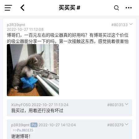
买买买 #
p3R39qmt
#803133
2022-10-27 11:12:08
博哥们，一百元左右的吸尘器真的好用吗？有博哥买过这个价位
的吸尘器能分享一下的吗，第一次接触这东西，感觉挑着很害怕
XUhyFO5G
2022-10-27 11:13:24
#803135
我买过，用着还行没有坏过
p3R39qmt
Po
2022-10-27 14:12:04
#803279
>>Po.803135
谢谢博哥！