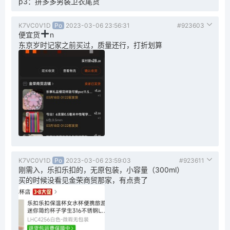
p3：拼多多男装卫衣尾货
K7VC0V1D
Po
2023-03-06 23:56:31
#923603
便宜货
n
东京岁时记家之前买过，质量还行，打折划算
K7VC0V1D
Po
2023-03-06 23:59:03
#923611
刚需入，乐扣乐扣的，无原包装，小容量（300ml）
买的时候没看见金荣商贸那家，有点贵了