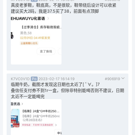
真皮老爹鞋，鞋底高，不是很软，鞋带绕后设计可以收紧
建议买大2码，我是37.5买了38，前面有点顶脚
K7VC0V1D
Po
2023-02-17 16:14:19
#906919
临期牛奶，截图才发现这日期也太近了[ ﾟ∀。]7
叠信任支付券不到1r一盒，但除非特别能喝否则不建议，日期
太近不一定能喝完