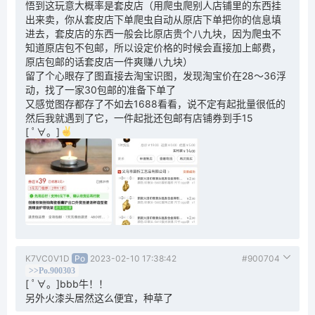
悟到这玩意大概率是套皮店（用爬虫爬别人店铺里的东西挂
出来卖，你从套皮店下单爬虫自动从原店下单把你的信息填
进去，套皮店的东西一般会比原店贵个八九块，因为爬虫不
知道原店包不包邮，所以设定价格的时候会直接加上邮费，
原店包邮的话套皮店一件爽赚八九块）
留了个心眼存了图直接去淘宝识图，发现淘宝价在28～36浮
动，找了一家30包邮的准备下单了
又感觉图存都存了不如去1688看看，说不定有起批量很低的
然后我就遇到了它，一件起批还包邮有店铺券到手15
[ ﾟ∀。]
K7VC0V1D
Po
2023-02-10 17:38:42
#900704
>>Po.900303
[ ﾟ∀。]bbb牛！！
另外火漆头居然这么便宜，种草了