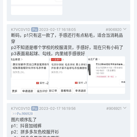
K7VC0V1D
Po
2023-02-17 16:18:05
#906920
断码，p1只有这一款了，手感还行有点粘毛，适合当消耗品
穿
p2不知道是哪个学校的校服清货，手感好，现在只有小码了
p3表面易起球、勾线，内里绒手感很好
K7VC0V1D
Po
2023-02-17 16:19:56
#906921
>>Po.906920
图片顺序乱了
p1：抖音加绒裤
p2：拼多多灰色校服开衫