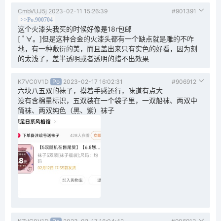
CmbVUJ5j
2023-02-11 15:26:39
#901391
>>Po.900704
这个火漆头我买的时候好像是18r包邮
[ ﾟ∀。]但是这种合金的火漆头都有一个缺点就是雕的不咋
地，有一种敷衍的美，而且盖出来只有实色的好看，因为刻
的太浅了，盖半透明或者透明的蜡不出效果
K7VC0V1D
Po
2023-02-17 16:02:31
#906912
六块八五双的袜子，摸着手感还行，味道有点大
没有含棉量标识，五双装在一个袋子里，一双船袜、两双中
筒袜、两双纯色（黑、紫）袜子