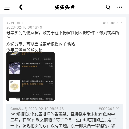
买买买 #
K7VC0V1D
#900093
2023-02-10 00:16:49
分享买到的便宜货，致力于在不伤害任何人的条件下做到物超所
值
欢迎分享，可以当成更新很慢的羊毛帖
今年最满意的购买镇
CmbVUJ5j
2023-02-10 08:16:46
#900303
pdd刷到这个女巫坩埚的香薰架，直接戳中我未能痊愈的中
二病，在39付款之前脑子转了个弯，进pdd店铺的主页看了
一下，发现他卖的东西没有主题，东一榔头西一棒槌的，领