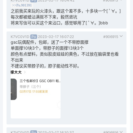
K7VC0V1D
Po
2023-02-17 16:04:42
#906913
>>Po.901391
之前我买来玩的火漆头，跟这个差不多，十多块一个[ ﾟ∀。]
每次都被蜡沾满抠不下来，毅然退坑
将来写信可以买这个来沾口，感觉够用了[ ﾟ∀。]bbb
K7VC0V1D
Po
2023-02-17 16:07:22
#906915
gsc玩偶配件，包邮，送了一个不带脖面撑
单面撑10块3个，带脖子的面撑13块3个
颜色有点塑料，类似胶皮娃娃的黄色，不过放在脑袋里也看
不出来
不建议买带脖子的，脖子能动性不好。
K7VC0V1D
Po
2023-02-17 16:10:37
#906916