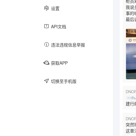
柜员
我说
设置
事的呢[
游戏
跑团
文学
最后
API文档
违法违规信息举报
日记
美食
社畜
获取APP
主子
买买买
老三样
切换至手机版
DNOR
>>Po
圈内
键政
反馈
建行
DNOR
突然
这普