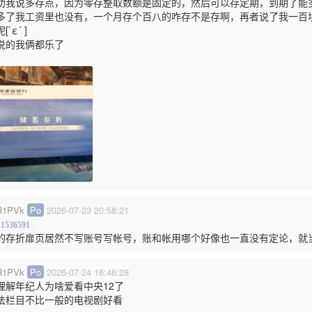
劝我说多存点，因为零存整取数额是固定的，然后可以存定期，到期了能
多了我工资里也没有，一个月存个百八的咋存不是存啊，再者说了我一百
`ε´ ]
说的我俩都乐了
1PVk
Po
2026-07-23 20:58:21
.1536591
的存折扉页居然不写账号写帐号，账和帐用哪个好像也一直没有定论，就当收
1PVk
Po
2026-07-24 16:46:28
理解年纪人为啥爱看中央12了
法栏目不比一般的电视剧好看