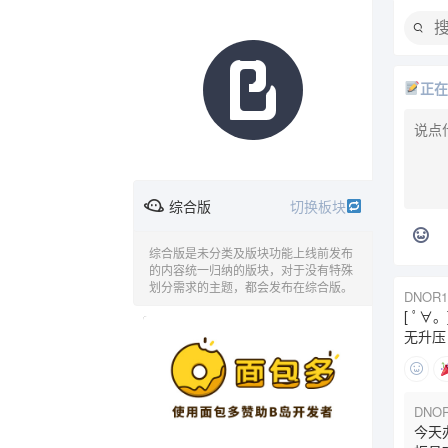
正
综合版
切换板块
综合版是未分类及版块功能上线前发布
的内容统一归纳的版块，对于没有特殊
划分需求的主题，都会发布在综合版。
DNOR1
时间线
综合版
欢乐恶臭
[ ﾟ
广告
无升压
问与答
音乐
动漫
DNOR
今天