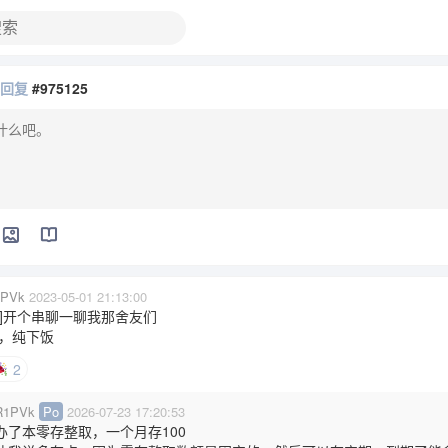
在回复
#975125
PVk
2023-05-01 21:13:00
∀。]开个串聊一聊我那舍友们
，纯下饭
2
1PVk
Po
2026-07-23 17:20:53
办了本零存整取，一个月存100