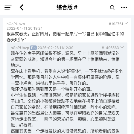
综合版 #
hGoPUbvp
#192761
2022-04-11 20:19:24
很喜欢春天，正好四月，诸君一起来写一写自己眼中和回忆中的
春天吧|∀ﾟ
hGoPUbvp
Po
2026-02-26 11:12:39
#1496563
现在住的房子密闭做得不好，漏风，早上上厕所闻到潮湿的
灰蒙蒙的味道，知道今年的第一场雨在早上悄悄地来，悄悄
地走。
窝在床上看手机，看到有人说“班集体”，一下子就勾起好多小
学回忆。那是我目前的人生中唯一有集体归属感的阶段，像
一窝小鸡崽，烘得心里热乎乎、暖洋洋的。
我还记得那时遇到雨天是一个特别开心的事。
小学生怕踩踏，怕雨淋感冒，都是组织家长进教学楼接应孩
子出门。全校的小孩都曾躁动不安地坐在椅子上暗自期待着
自己家长的身影，在听到招呼声时踊跃起一阵小小的欢呼。
最先离开的当然最让人羡慕，可以在望眼欲穿的目光里欢天
喜地走出教室，一瞬间的荣光好像一颗糖，心里顿时美滋
滋，好得意。
然而其实当一个走得最快的人很没意思的，所能看到的景象