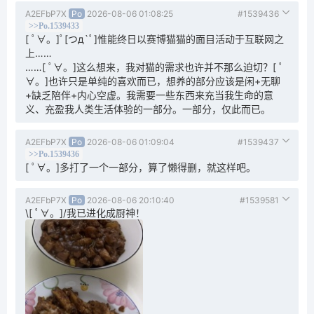
A2EFbP7X
Po
2026-08-06 01:08:25
#1539436
>>Po.1539433
[ ﾟ∀。]ﾟ[つд`ﾟ]惟能终日以赛博猫猫的面目活动于互联网之
上……
……[ ﾟ∀。]这么想来，我对猫的需求也许并不那么迫切？[ ﾟ
∀。]也许只是单纯的喜欢而已，想养的部分应该是闲+无聊
+缺乏陪伴+内心空虚。我需要一些东西来充当我生命的意
义、充盈我人类生活体验的一部分。一部分，仅此而已。
A2EFbP7X
Po
2026-08-06 01:09:04
#1539437
>>Po.1539436
[ ﾟ∀。]多打了一个一部分，算了懒得删，就这样吧。
A2EFbP7X
Po
2026-08-06 20:10:40
#1539581
\[ ﾟ∀。]/我已进化成厨神！