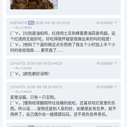
A2EFbP7X
Po
2026-08-06 20:12:25
#1539582
>>Po.1539581
[ ﾟ∀。]分别是油焖鸡、红烧肉土豆和蜂蜜黄油蒜香鸡翅。这
个红烧肉无敌好吃，好吃得我怀疑是我做出来的吗的程度！
[ ﾟ∀。]他妈了个逼的做这点东西用了我五个小时加上半个小
时的收拾残局……累死我了……
LErVuTOL
2026-08-06 20:46:23
#1539585
>>Po.1539581
[ ﾟ∀。]颜色都好深啊！
LErVuTOL
2026-08-06 20:48:13
#1539586
>>Po.1539433
家里没猫，只有一只丑狗。
[ ﾟ∀。]傻狗经常翻厕所垃圾桶的纸吃，还喜欢咬烂家里的东
西。所以说……宠物还是别人家的好，如果朋友有在养，就不
用养了，自己偶尔去一趟摸摸玩玩，还不用负抚养责任。