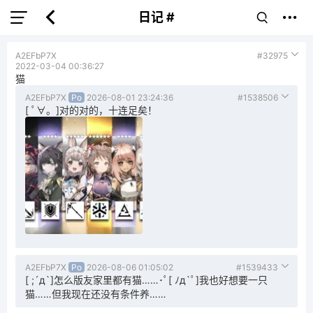
日记 #
A2EFbP7X
#32975
2022-03-04 00:36:27
猫
A2EFbP7X
Po
2026-08-01 23:24:36
#1538506
[ ﾟ∀。]对的对的，十连足矣！
A2EFbP7X
Po
2026-08-06 01:05:02
#1539433
[ ;´д`]怎么版友家里都有猫……･ﾟ[ ﾉд`ﾟ]我也好想要一只
猫……但我现在还没有条件养……