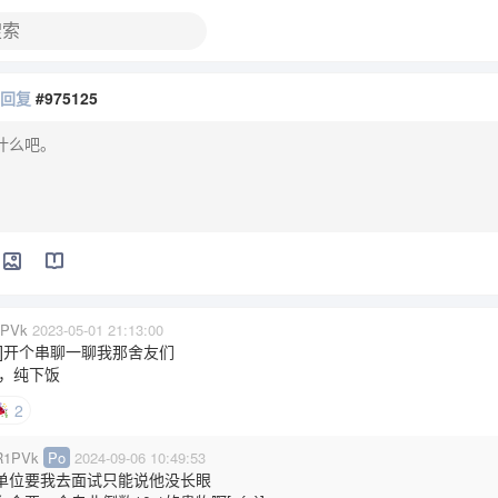
在回复
#975125
PVk
2023-05-01 21:13:00
∀。]开个串聊一聊我那舍友们
，纯下饭
2
1PVk
Po
2024-09-06 10:49:53
单位要我去面试只能说他没长眼