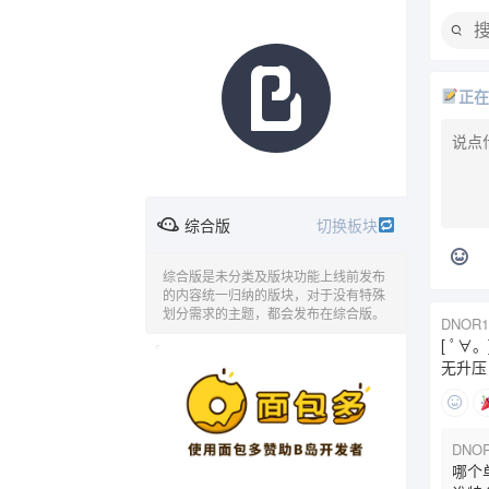
正
综合版
切换板块
综合版是未分类及版块功能上线前发布
的内容统一归纳的版块，对于没有特殊
划分需求的主题，都会发布在综合版。
DNOR1
时间线
综合版
欢乐恶臭
[ ﾟ
广告
无升压
问与答
音乐
动漫
DNOR
哪个