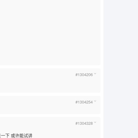
#1304206
#1304254
#1304328
来一下 或许能试讲