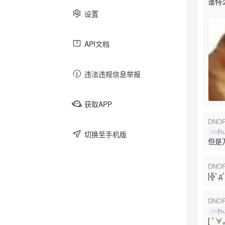
谁特么
设置
游戏
跑团
文学
API文档
违法违规信息举报
日记
美食
社畜
获取APP
DNOR
主子
买买买
老三样
>>Po
切换至手机版
但是
DNOR
圈内
键政
反馈
[╬
DNOR
>>Po
[ 