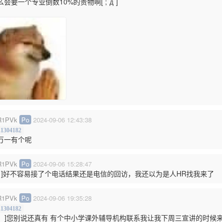
会要一个专业倒数10%的贵物啊[ ;´д`]
1PVk
Po
2024-09-06 12:43:38
.1304182
万一有个呢
1PVk
Po
2024-09-06 15:28:47
ﾟдﾟ]好不容易接了个电话结果还是电信的回访，我还以为是人HR找我来了
1PVk
Po
2024-09-06 19:35:28
.1304182
ﾟ∀。]您别说还真有 有个中小学课外辅导机构联系我让我下周三宣讲的时候